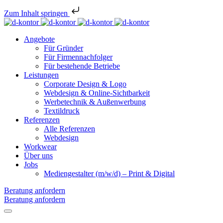
Zum Inhalt springen
Angebote
Für Gründer
Für Firmennachfolger
Für bestehende Betriebe
Leistungen
Corporate Design & Logo
Webdesign & Online-Sichtbarkeit
Werbetechnik & Außenwerbung
Textildruck
Referenzen
Alle Referenzen
Webdesign
Workwear
Über uns
Jobs
Mediengestalter (m/w/d) – Print & Digital
Beratung anfordern
Beratung anfordern