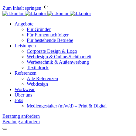
Zum Inhalt springen
Angebote
Für Gründer
Für Firmennachfolger
Für bestehende Betriebe
Leistungen
Corporate Design & Logo
Webdesign & Online-Sichtbarkeit
Werbetechnik & Außenwerbung
Textildruck
Referenzen
Alle Referenzen
Webdesign
Workwear
Über uns
Jobs
Mediengestalter (m/w/d) – Print & Digital
Beratung anfordern
Beratung anfordern